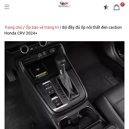
0
Trang chủ
/
Ốp bảo vệ trang trí
/
Bộ đầy đủ ốp nội thất đen cacbon
Honda CRV 2024+