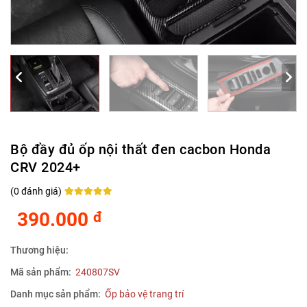
Bộ đầy đủ ốp nội thất đen cacbon Honda
CRV 2024+
(
0
đánh giá)
Rated
0
5
out of
5 based on
390.000
đ
customer
ratings
Thương hiệu:
Mã sản phẩm:
240807SV
Danh mục sản phẩm:
Ốp bảo vệ trang trí