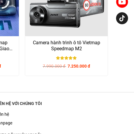
tmap
Camera hành trình ô tô Vietmap
Giao
Speedmap M2
5
/ 5
đ
7.990.000
đ
7.250.000
đ
IÊN HỆ VỚI CHÚNG TÔI
ên hệ
anpage