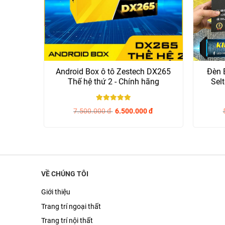
Android Box ô tô Zestech DX265
Đèn 
Thế hệ thứ 2 - Chính hãng
Selt
5
/ 5
7.500.000
đ
6.500.000
đ
VỀ CHÚNG TÔI
Giới thiệu
Trang trí ngoại thất
Trang trí nội thất