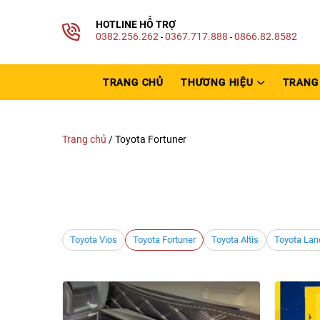
HOTLINE HỖ TRỢ
0382.256.262
0367.717.888
0866.82.8582
-
-
TRANG CHỦ
THƯƠNG HIỆU
TRANG 
Trang chủ
/
Toyota Fortuner
Toyota Vios
Toyota Fortuner
Toyota Altis
Toyota Lan