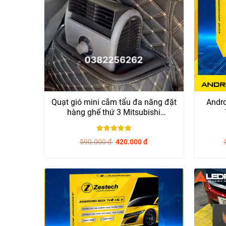
Quạt gió mini cắm tẩu đa năng đặt
Andro
hàng ghế thứ 3 Mitsubishi
Outlander và...
5
/ 5
590.000
đ
420.000
đ