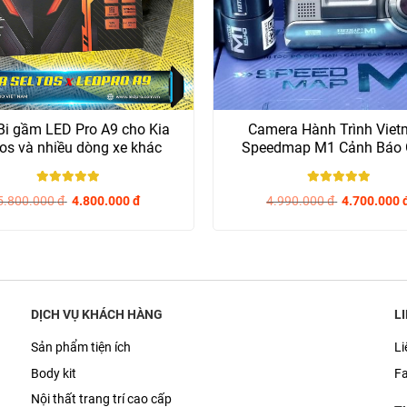
Bi gầm LED Pro A9 cho Kia
Camera Hành Trình Vie
os và nhiều dòng xe khác
Speedmap M1 Cảnh Báo 
Thông
5
/ 5
5
/ 5
5.800.000
đ
4.800.000
đ
4.990.000
đ
4.700.000
DỊCH VỤ KHÁCH HÀNG
L
Sản phẩm tiện ích
Li
Body kit
F
Nội thất trang trí cao cấp