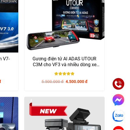
n V7-
Gương điện tử AI ADAS UTOUR
C3M cho VF3 và nhiều dòng xe
khác - Chính...
5
/ 5
đ
5.500.000
đ
4.500.000
đ