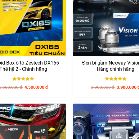
id Box ô tô Zestech DX165
Đèn bi gầm Nexway Visio
Thế hệ 2 - Chính hãng
Hàng chính hãng
5
/ 5
5
/ 5
5.500.000
đ
4.500.000
đ
3.900.000
đ
3.900.000