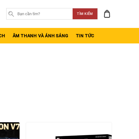
TÌM KIẾM
CH
ÂM THANH VÀ ÁNH SÁNG
TIN TỨC