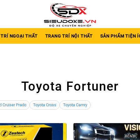
TRÍ NGOẠI THẤT
TRANG TRÍ NỘI THẤT
SẢN PHẨM TIỆN Í
Toyota Fortuner
d Cruiser Prado
Toyota Cross
Toyota Camry