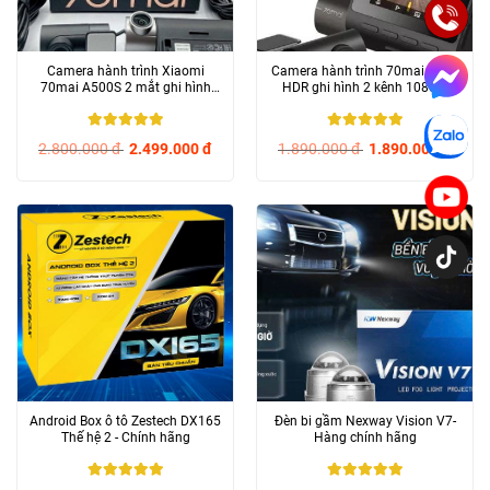
Camera hành trình Xiaomi
Camera hành trình 70mai A200
70mai A500S 2 mắt ghi hình
HDR ghi hình 2 kênh 1080P-
trước sau- Chính hãng
Chính hãng
5
/ 5
5
/ 5
2.800.000
đ
2.499.000
đ
1.890.000
đ
1.890.000
đ
Android Box ô tô Zestech DX165
Đèn bi gầm Nexway Vision V7-
Thế hệ 2 - Chính hãng
Hàng chính hãng
5
/ 5
5
/ 5