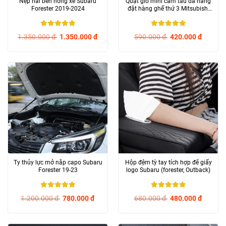
Nẹp hai bên hông xe Subaru
Quạt gió mini cắm tẩu đa năng
Forester 2019-2024
đặt hàng ghế thứ 3 Mitsubishi
Outlander và...
5
/ 5
5
/ 5
1.350.000
đ
1.350.000
đ
590.000
đ
420.000
đ
Ty thủy lực mở nắp capo Subaru
Hộp đệm tỳ tay tích hợp để giấy
Forester 19-23
logo Subaru (forester, Outback)
5
/ 5
5
/ 5
1.200.000
đ
780.000
đ
680.000
đ
480.000
đ