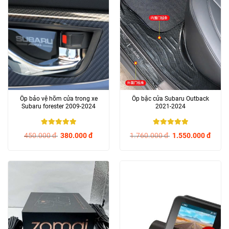
Ốp bảo vệ hõm cửa trong xe
Ốp bậc cửa Subaru Outback
Subaru forester 2009-2024
2021-2024
5
/ 5
5
/ 5
450.000
đ
380.000
đ
1.760.000
đ
1.550.000
đ