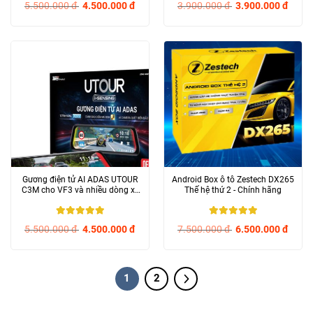
5.500.000
đ
4.500.000
đ
3.900.000
đ
3.900.000
đ
Gương điện tử AI ADAS UTOUR
Android Box ô tô Zestech DX265
C3M cho VF3 và nhiều dòng xe
Thế hệ thứ 2 - Chính hãng
khác - Chính...
5
/ 5
5
/ 5
5.500.000
đ
4.500.000
đ
7.500.000
đ
6.500.000
đ
1
2