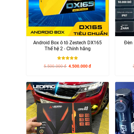
Android Box ô tô Zestech DX165
Đèn 
Thế hệ 2 - Chính hãng
5
/ 5
5.500.000
đ
4.500.000
đ