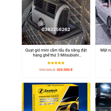
Quạt gió mini cắm tẩu đa năng đặt
Mặt n
hàng ghế thứ 3 Mitsubishi
Outlander và...
5
/ 5
590.000
đ
420.000
đ