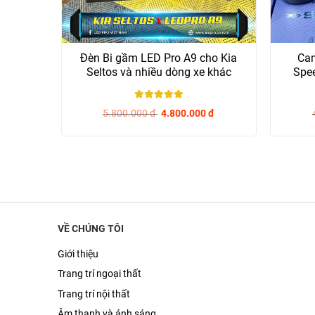
Đèn Bi gầm LED Pro A9 cho Kia
Cam
Seltos và nhiều dòng xe khác
Spe
5
/ 5
5.800.000
đ
4.800.000
đ
VỀ CHÚNG TÔI
Giới thiệu
Trang trí ngoại thất
Trang trí nội thất
Âm thanh và ánh sáng