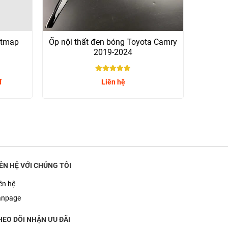
etmap
Ốp nội thất đen bóng Toyota Camry
2019-2024
5
/ 5
đ
Liên hệ
IÊN HỆ VỚI CHÚNG TÔI
ên hệ
anpage
HEO DÕI NHẬN ƯU ĐÃI