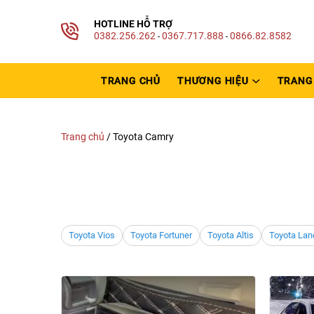
HOTLINE HỖ TRỢ
0382.256.262
0367.717.888
0866.82.8582
-
-
TRANG CHỦ
THƯƠNG HIỆU
TRANG 
Trang chủ
/
Toyota Camry
Toyota Vios
Toyota Fortuner
Toyota Altis
Toyota Lan