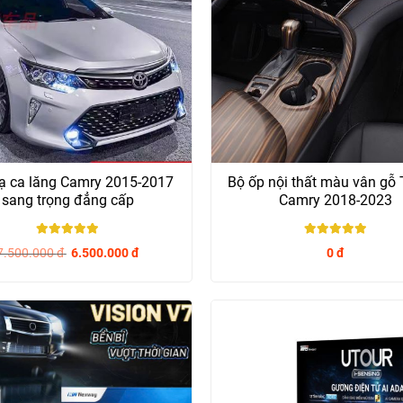
ạ ca lăng Camry 2015-2017
Bộ ốp nội thất màu vân gỗ 
sang trọng đẳng cấp
Camry 2018-2023
5
/ 5
5
/ 5
7.500.000
đ
6.500.000
đ
0
đ