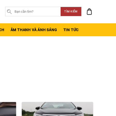
TÌM KIẾM
CH
ÂM THANH VÀ ÁNH SÁNG
TIN TỨC