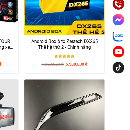
UTOUR
Android Box ô tô Zestech DX265
ng xe
Thế hệ thứ 2 - Chính hãng
5
/ 5
đ
7.500.000
đ
6.500.000
đ