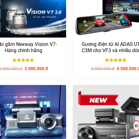
bi gầm Nexway Vision V7-
Gương điện tử AI ADAS 
Hàng chính hãng
C3M cho VF3 và nhiều dò
khác - Chính...
5
/ 5
5
/ 5
3.900.000
đ
3.900.000
đ
5.500.000
đ
4.500.000