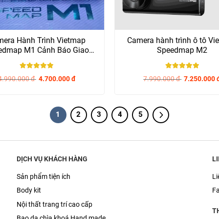
era Hành Trình Vietmap
Camera hành trình ô tô Vi
edmap M1 Cảnh Báo Giao
Speedmap M2
Thông
5
/ 5
5
/ 5
4.990.000
đ
4.700.000
đ
7.990.000
đ
7.250.000
1
2
3
4
5
DỊCH VỤ KHÁCH HÀNG
L
Sản phẩm tiện ích
Li
Body kit
F
Nội thất trang trí cao cấp
T
Bao da chìa khoá Hand made