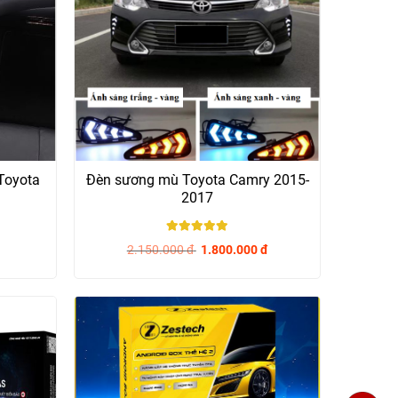
Toyota
Đèn sương mù Toyota Camry 2015-
2017
5
/ 5
2.150.000
đ
1.800.000
đ