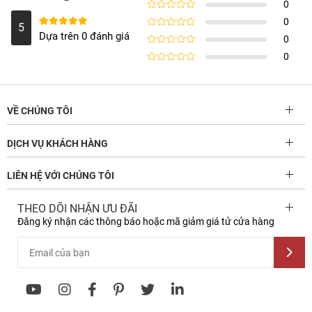
0
5
out
Rated
0
of
4
5
5
Rated
5
out of
out
Rated
Dựa trên 0 đánh giá
0
5
of
3
5
out
Rated
0
of
2
5
out
Rated
of
1
5
out
of
5
VỀ CHÚNG TÔI
DỊCH VỤ KHÁCH HÀNG
LIÊN HỆ VỚI CHÚNG TÔI
THEO DÕI NHẬN ƯU ĐÃI
Đăng ký nhận các thông báo hoặc mã giảm giá tử cửa hàng