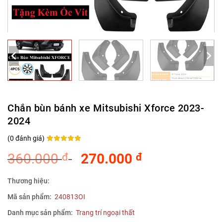
Chắn bùn bánh xe Mitsubishi Xforce 2023-
2024
(
0
đánh giá)
Rated
0
5
out of
5 based on
360.000
270.000
đ
đ
customer
ratings
Thương hiệu:
Mã sản phẩm:
240813OI
Danh mục sản phẩm:
Trang trí ngoại thất