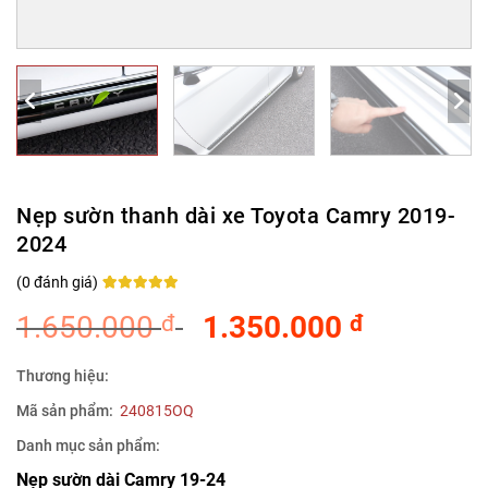
Nẹp sườn thanh dài xe Toyota Camry 2019-
2024
(
0
đánh giá)
Rated
0
5
out of
5 based on
1.650.000
1.350.000
đ
đ
customer
ratings
Thương hiệu:
Mã sản phẩm:
240815OQ
Danh mục sản phẩm:
Nẹp sườn dài Camry 19-24