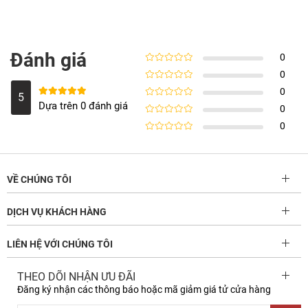
Đánh giá
0
Rated
0
5
out
Rated
0
of
4
5
5
Rated
5
out of
out
Rated
Dựa trên 0 đánh giá
0
5
of
3
5
out
Rated
0
of
2
5
out
Rated
of
1
5
out
of
5
VỀ CHÚNG TÔI
DỊCH VỤ KHÁCH HÀNG
LIÊN HỆ VỚI CHÚNG TÔI
THEO DÕI NHẬN ƯU ĐÃI
Đăng ký nhận các thông báo hoặc mã giảm giá tử cửa hàng