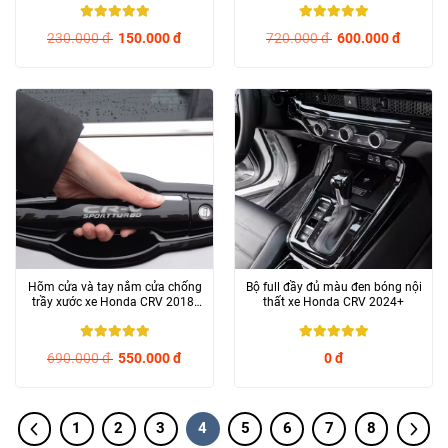
5
/ 5
5
/ 5
230.000
đ
150.000
đ
720.000
đ
600.000
đ
Hõm cửa và tay nắm cửa chống
Bộ full đầy đủ màu đen bóng nội
trầy xước xe Honda CRV 2018-
thất xe Honda CRV 2024+
2023
5
/ 5
5
/ 5
690.000
đ
550.000
đ
0
đ
1
2
3
4
5
6
7
8