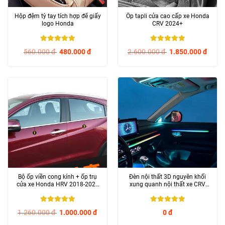
Hộp đệm tỳ tay tích hợp để giấy
Ốp tapli cửa cao cấp xe Honda
logo Honda
CRV 2024+
5
/ 5
5
/ 5
560.000
đ
480.000
đ
2.600.000
đ
1.850.000
đ
Bộ ốp viền cong kính + ốp trụ
Đèn nội thất 3D nguyên khối
cửa xe Honda HRV 2018-2021
xung quanh nội thất xe CRV
đời cũ
2024+
5
/ 5
5
/ 5
1.260.000
đ
1.000.000
đ
0
đ