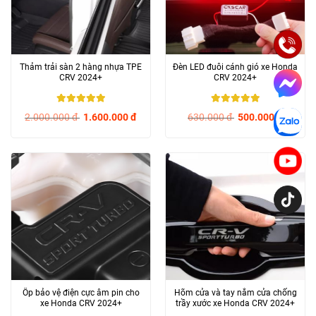
Thảm trải sàn 2 hàng nhựa TPE
Đèn LED đuôi cánh gió xe Honda
CRV 2024+
CRV 2024+
5
/ 5
5
/ 5
2.000.000
đ
1.600.000
đ
630.000
đ
500.000
đ
Ốp bảo vệ điện cực âm pin cho
Hõm cửa và tay nắm cửa chống
xe Honda CRV 2024+
trầy xước xe Honda CRV 2024+