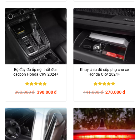
Bộ đầy đủ ốp nội thất đen
Khay chia đồ cốp phụ cho xe
cacbon Honda CRV 2024+
Honda CRV 2024+
5
/ 5
5
/ 5
390.000
đ
390.000
đ
441.000
đ
270.000
đ