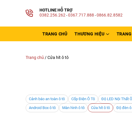
HOTLINE HỖ TRỢ
0382.256.262
0367.717.888
0866.82.8582
-
-
TRANG CHỦ
THƯƠNG HIỆU
TRANG 
Trang chủ
/
Cửa hít ô tô
Cảnh báo an toàn ô tô
Cốp Điện Ô Tô
Độ LED Nội Thất Ô
Android Box ô tô
Màn hình ô tô
Cửa hít ô tô
Độ đèn ô