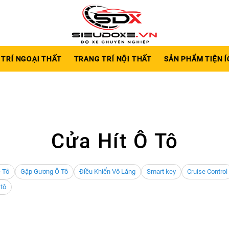
TRÍ NGOẠI THẤT
TRANG TRÍ NỘI THẤT
SẢN PHẨM TIỆN Í
Cửa Hít Ô Tô
 Tô
Gập Gương Ô Tô
Điều Khiển Vô Lăng
Smart key
Cruise Control
 tô