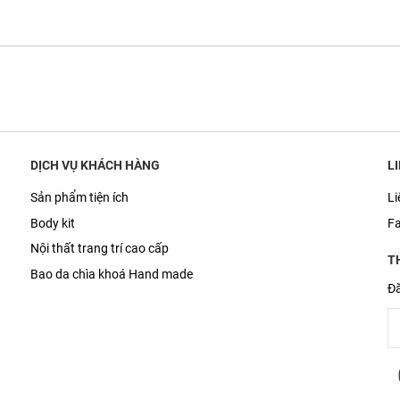
DỊCH VỤ KHÁCH HÀNG
L
Sản phẩm tiện ích
Li
Body kit
F
Nội thất trang trí cao cấp
T
Bao da chìa khoá Hand made
Đă